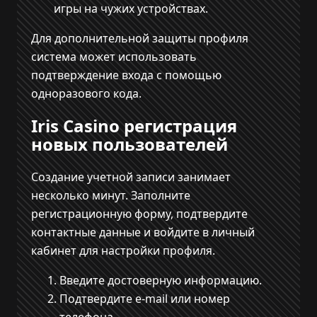
игры на чужих устройствах.
Для дополнительной защиты профиля
система может использовать
подтверждение входа с помощью
одноразового кода.
Iris Casino регистрация
новых пользователей
Создание учетной записи занимает
несколько минут. Заполните
регистрационную форму, подтвердите
контактные данные и войдите в личный
кабинет для настройки профиля.
Введите достоверную информацию.
Подтвердите e-mail или номер