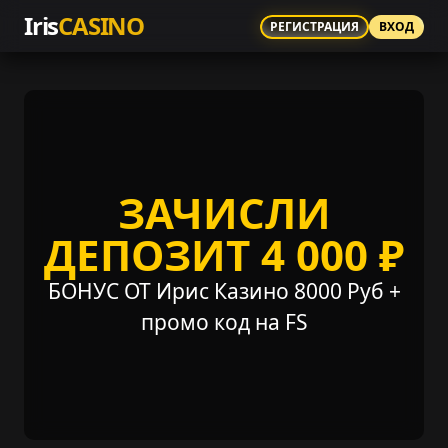
Iris
CASINO
РЕГИСТРАЦИЯ
ВХОД
ЗАЧИСЛИ
ДЕПОЗИТ 4 000 ₽
БОНУС ОТ Ирис Казино 8000 Руб +
промо код на FS