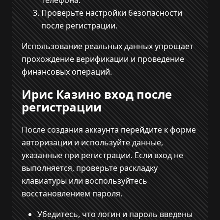
телефона.
Проверьте настройки безопасности
после регистрации.
Использование реальных данных упрощает
прохождение верификации и проведение
финансовых операций.
Ирис Казино вход после
регистрации
После создания аккаунта перейдите к форме
авторизации и используйте данные,
указанные при регистрации. Если вход не
выполняется, проверьте раскладку
клавиатуры или воспользуйтесь
восстановлением пароля.
Убедитесь, что логин и пароль введены