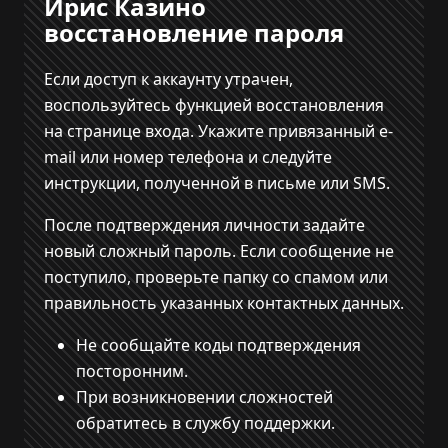
Ирис Казино
восстановление пароля
Если доступ к аккаунту утрачен,
воспользуйтесь функцией восстановления
на странице входа. Укажите привязанный e-
mail или номер телефона и следуйте
инструкции, полученной в письме или SMS.
После подтверждения личности задайте
новый сложный пароль. Если сообщение не
поступило, проверьте папку со спамом или
правильность указанных контактных данных.
Не сообщайте коды подтверждения
посторонним.
При возникновении сложностей
обратитесь в службу поддержки.