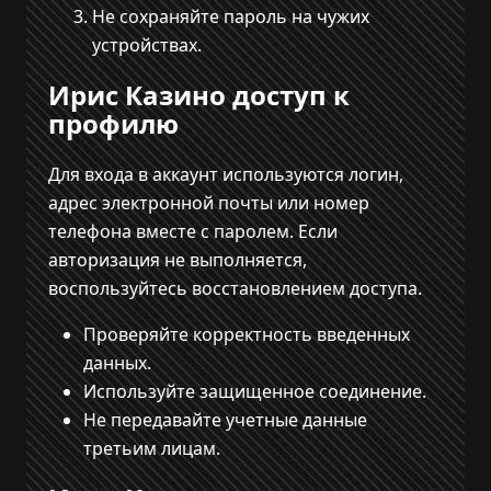
Не сохраняйте пароль на чужих
устройствах.
Ирис Казино доступ к
профилю
Для входа в аккаунт используются логин,
адрес электронной почты или номер
телефона вместе с паролем. Если
авторизация не выполняется,
воспользуйтесь восстановлением доступа.
Проверяйте корректность введенных
данных.
Используйте защищенное соединение.
Не передавайте учетные данные
третьим лицам.